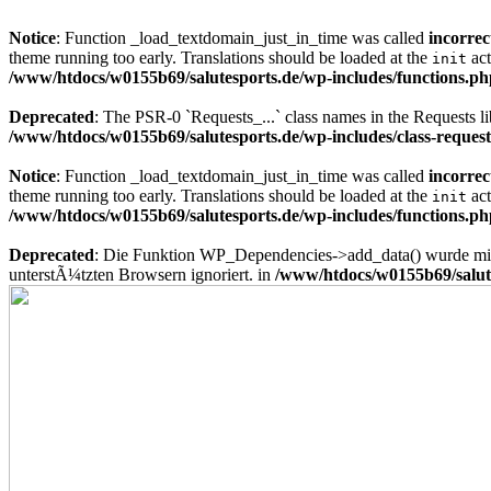
Notice
: Function _load_textdomain_just_in_time was called
incorrec
theme running too early. Translations should be loaded at the
act
init
/www/htdocs/w0155b69/salutesports.de/wp-includes/functions.ph
Deprecated
: The PSR-0 `Requests_...` class names in the Requests li
/www/htdocs/w0155b69/salutesports.de/wp-includes/class-reques
Notice
: Function _load_textdomain_just_in_time was called
incorrec
theme running too early. Translations should be loaded at the
act
init
/www/htdocs/w0155b69/salutesports.de/wp-includes/functions.ph
Deprecated
: Die Funktion WP_Dependencies->add_data() wurde mit
unterstÃ¼tzten Browsern ignoriert. in
/www/htdocs/w0155b69/salute
Zum
Inhalt
springen