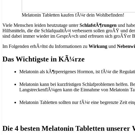
Melatonin Tabletten kaufen fÃ¼r dein Wohlbefinden!
Viele Menschen leiden heutzutage unter
SchlafstÃ¶rungen
und habe
Hilfsmitteln, die die SchlafqualitÃ¤t verbessern sollen groÃŸ und 
sind dabei immer wieder im GesprÃ¤ch und erfreuen sich groÃŸer Be
Im Folgenden erhÃ¤ltst du Informationen zu
Wirkung
und
Nebenw
Das Wichtigste in KÃ¼rze
Melatonin als kÃ¶rpereigenes Hormon, ist fÃ¼r die Regula
Melatonin kann bei kurzfristigen Schlafproblemen helfen. B
LangstreckenflÃ¼gen kann die Einnahme von Melatonin Tabl
Melatonin Tabletten sollten nur fÃ¼r eine begrenzte Zeit 
Die 4 besten Melatonin
Tabletten
unserer 