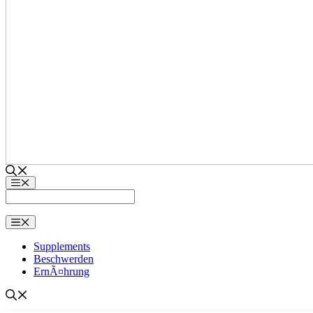
MenÃ¼
MenÃ¼
Supplements
Beschwerden
ErnÃ¤hrung