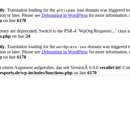
tly
. Translation loading for the
domain was triggered too 
antispam-bee
ion or later. Please see
Debugging in WordPress
for more information. 
p
on line
6170
brary are deprecated. Switch to the PSR-4 `WpOrg\Requests\...` class n
ts.php
on line
24
tly
. Translation loading for the
domain was triggered too
wordpress-seo
ion or later. Please see
Debugging in WordPress
for more information. 
p
on line
6170
 einem Argument aufgerufen, das seit VersionÂ 6.9.0
veraltet ist
! Con
sports.de/wp-includes/functions.php
on line
6170