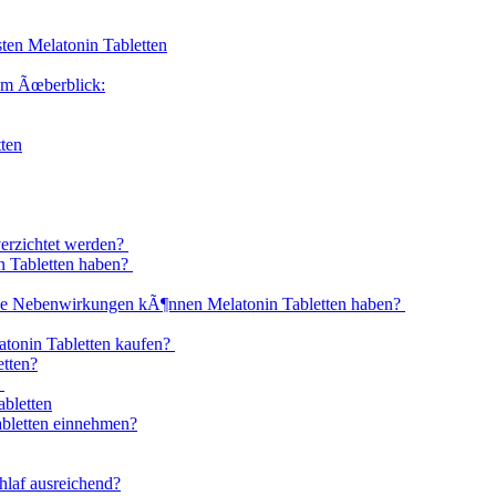
ten Melatonin Tabletten
 im Ãœberblick:
ten
verzichtet werden?
 Tabletten haben?
he Nebenwirkungen kÃ¶nnen Melatonin Tabletten haben?
tonin Tabletten kaufen?
etten?
?
bletten
abletten einnehmen?
hlaf ausreichend?