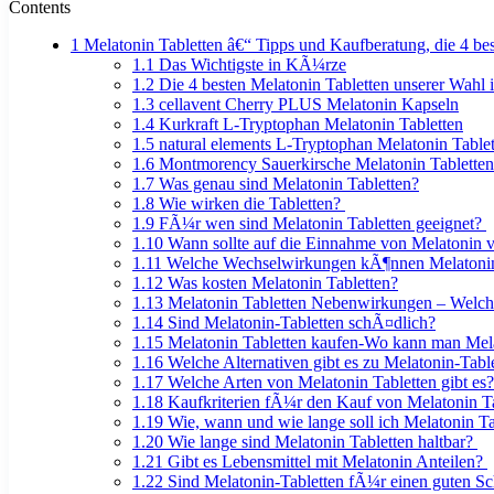
Contents
1
Melatonin Tabletten â€“ Tipps und Kaufberatung, die 4 bes
1.1
Das Wichtigste in KÃ¼rze
1.2
Die 4 besten Melatonin Tabletten unserer Wahl
1.3
cellavent Cherry PLUS Melatonin Kapseln
1.4
Kurkraft L-Tryptophan Melatonin Tabletten
1.5
natural elements L-Tryptophan Melatonin Tablet
1.6
Montmorency Sauerkirsche Melatonin Tabletten
1.7
Was genau sind Melatonin Tabletten?
1.8
Wie wirken die Tabletten?
1.9
FÃ¼r wen sind Melatonin Tabletten geeignet?
1.10
Wann sollte auf die Einnahme von Melatonin 
1.11
Welche Wechselwirkungen kÃ¶nnen Melatonin
1.12
Was kosten Melatonin Tabletten?
1.13
Melatonin Tabletten Nebenwirkungen – Welc
1.14
Sind Melatonin-Tabletten schÃ¤dlich?
1.15
Melatonin Tabletten kaufen-Wo kann man Mela
1.16
Welche Alternativen gibt es zu Melatonin-Tabl
1.17
Welche Arten von Melatonin Tabletten gibt es
1.18
Kaufkriterien fÃ¼r den Kauf von Melatonin Ta
1.19
Wie, wann und wie lange soll ich Melatonin T
1.20
Wie lange sind Melatonin Tabletten haltbar?
1.21
Gibt es Lebensmittel mit Melatonin Anteilen?
1.22
Sind Melatonin-Tabletten fÃ¼r einen guten Sc