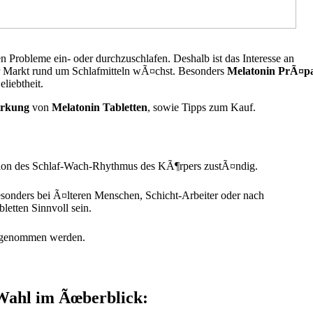
n Probleme ein- oder durchzuschlafen. Deshalb ist das Interesse an
der Markt rund um Schlafmitteln wÃ¤chst. Besonders
Melatonin PrÃ¤p
liebtheit.
irkung
von
Melatonin Tabletten
, sowie Tipps zum Kauf.
tion des Schlaf-Wach-Rhythmus des KÃ¶rpers zustÃ¤ndig.
esonders bei Ã¤lteren Menschen, Schicht-Arbeiter oder nach
etten Sinnvoll sein.
eingenommen werden.
Wahl im Ãœberblick: